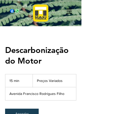
Descarbonização
do Motor
Preços
Variados
15 min
1
Preços Variados
5
m
Avenida Francisco Rodrigues Filho
i
n
Agendar