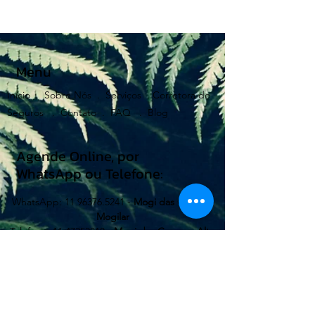
Menu
Início .
Sobre Nós .
Serviços .
Corretora de
Seguros .
Contato .
FAQ .
Blog
Agende Online, por
WhatsApp ou Telefone:
WhatsApp:
11 96376.5241
-
Mogi das Cruzes -
Mogilar
Telefone:
11 47353818
-
Mogi das Cruzes - Alto
do Ipiranga
WhatsApp:
11 99662.0080
-
Suzano
LOJA MOGI I:
Av. Francisco Rodrigues Filho, 611 -