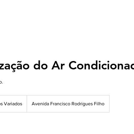
Início
Sobre
Serviços
Agende Online
Corretora de 
ização do Ar Condiciona
o.
s Variados
Avenida Francisco Rodrigues Filho