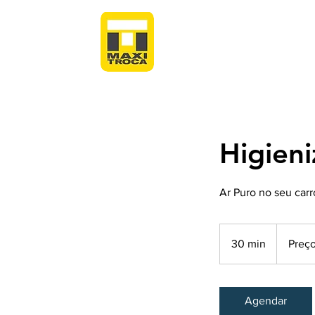
Higien
Ar Puro no seu carr
Preços
Variados
30 min
3
Preço
0
m
i
Agendar
n