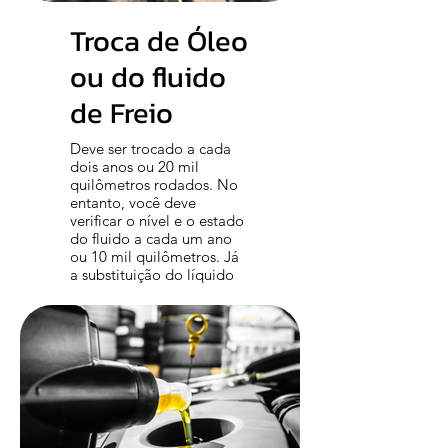
Troca de Óleo
ou do fluido
de Freio
Deve ser trocado a cada
dois anos ou 20 mil
quilômetros rodados. No
entanto, você deve
verificar o nível e o estado
do fluido a cada um ano
ou 10 mil quilômetros. Já
a substituição do líquido
deve ser feita a cada dois
anos ou 20 mil km. Por
isso, fique atento a hora da
troca.
Confira o Serviço Completo