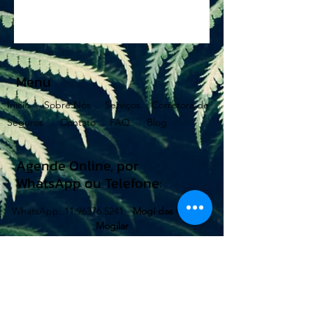
Menu
Início .
Sobre Nós .
Serviços .
Corretora de
Seguros .
Contato .
FAQ .
Blog
Agende Online, por
WhatsApp ou Telefone:
WhatsApp:
11 96376.5241
-
Mogi das Cruzes -
Mogilar
Telefone:
11 47353818
-
Mogi das Cruzes - Alto
do Ipiranga
WhatsApp:
11 99662.0080
-
Suzano