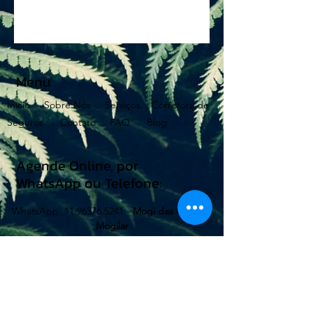
Menu
Início .
Sobre Nós .
Serviços .
Corretora de
Seguros .
Contato .
FAQ .
Blog
Agende Online, por
WhatsApp ou Telefone:
WhatsApp:
11 96376.5241
-
Mogi das Cruzes -
Mogilar
Telefone:
11 47353818
-
Mogi das Cruzes - Alto
do Ipiranga
WhatsApp:
11 99662.0080
-
Suzano