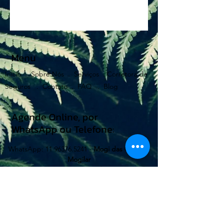
Menu
Início .
Sobre Nós .
Serviços .
Corretora de
Seguros .
Contato .
FAQ .
Blog
Agende Online, por
WhatsApp ou Telefone:
WhatsApp:
11 96376.5241
-
Mogi das Cruzes -
Mogilar
Telefone:
11 47353818
-
Mogi das Cruzes - Alto
do Ipiranga
WhatsApp:
11 99662.0080
-
Suzano